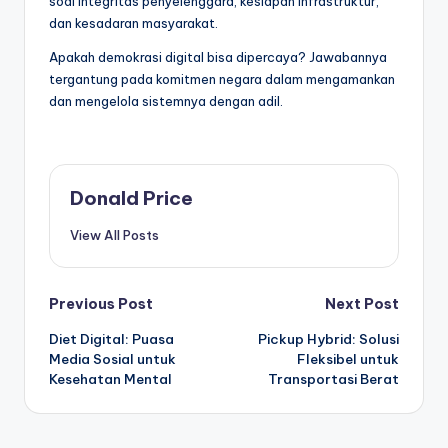
soal integritas penyelenggara, kesiapan infrastruktur,
dan kesadaran masyarakat.
Apakah demokrasi digital bisa dipercaya? Jawabannya
tergantung pada komitmen negara dalam mengamankan
dan mengelola sistemnya dengan adil.
Donald Price
View All Posts
Post
Previous Post
Next Post
Diet Digital: Puasa
Pickup Hybrid: Solusi
navigation
Media Sosial untuk
Fleksibel untuk
Kesehatan Mental
Transportasi Berat